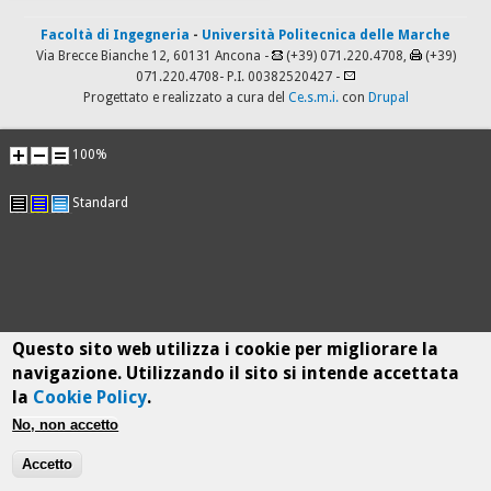
Facoltà di Ingegneria
-
Università Politecnica delle Marche
Via Brecce Bianche 12, 60131 Ancona -
(+39) 071.220.4708,
(+39)
071.220.4708
- P.I. 00382520427 -
Progettato e realizzato a cura del
Ce.s.m.i.
con
Drupal
100%
Standard
Questo sito web utilizza i cookie per migliorare la
navigazione. Utilizzando il sito si intende accettata
la
Cookie Policy
.
No, non accetto
Accetto