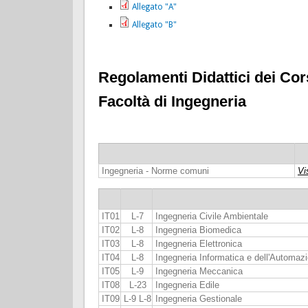
Allegato "A"
Allegato "B"
Regolamenti Didattici dei Cor
Facoltà di Ingegneria
Ingegneria - Norme comuni
Vi
IT01
L-7
Ingegneria Civile Ambientale
IT02
L-8
Ingegneria Biomedica
IT03
L-8
Ingegneria Elettronica
IT04
L-8
Ingegneria Informatica e dell'Automaz
IT05
L-9
Ingegneria Meccanica
IT08
L-23
Ingegneria Edile
IT09
L-9 L-8
Ingegneria Gestionale