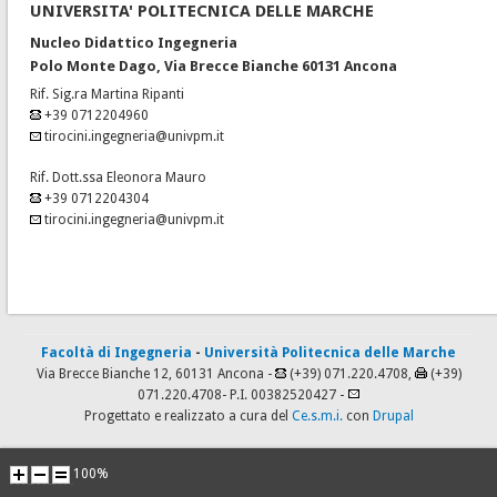
UNIVERSITA' POLITECNICA DELLE MARCHE
Nucleo Didattico Ingegneria
Polo Monte Dago, Via Brecce Bianche 60131 Ancona
Rif. Sig.ra Martina Ripanti
+39 0712204960
tirocini.ingegneria@univpm.it
Rif. Dott.ssa Eleonora Mauro
+39 0712204304
tirocini.ingegneria@univpm.it
Facoltà di Ingegneria
-
Università Politecnica delle Marche
Via Brecce Bianche 12, 60131 Ancona -
(+39) 071.220.4708,
(+39)
071.220.4708
- P.I. 00382520427 -
Progettato e realizzato a cura del
Ce.s.m.i.
con
Drupal
100%