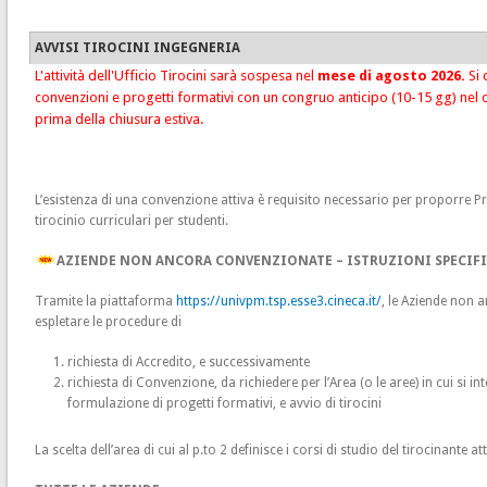
AVVISI TIROCINI INGEGNERIA
L'attività dell'Ufficio Tirocini sarà sospesa nel
mese di agosto 2026.
Si 
convenzioni e progetti formativi con un congruo anticipo (10-15 gg) ne
prima della chiusura estiva.
L’esistenza di una convenzione attiva è requisito necessario per proporre Pr
tirocinio curriculari per studenti.
AZIENDE NON ANCORA CONVENZIONATE – ISTRUZIONI SPECIF
Tramite la piattaforma
https://univpm.tsp.esse3.cineca.it/
, le Aziende non
espletare le procedure di
richiesta di Accredito, e successivamente
richiesta di Convenzione, da richiedere per l’Area (o le aree) in cui si i
formulazione di progetti formativi, e avvio di tirocini
La scelta dell’area di cui al p.to 2 definisce i corsi di studio del tirocinante at