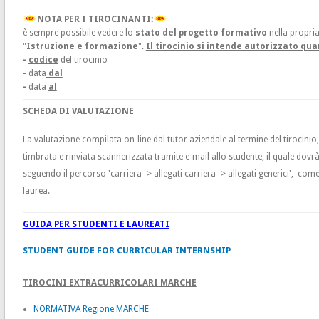
NOTA PER I TIROCINANTI:
è sempre possibile vedere lo
stato del progetto formativo
nella propria
"
Istruzione e formazione
".
Il tirocinio si intende autorizzato qu
-
codice
del tirocinio
-
data
dal
-
data
al
SCHEDA DI VALUTAZIONE
La valutazione compilata on-line dal tutor aziendale al termine del tirocinio
timbrata e rinviata scannerizzata tramite e-mail allo studente, il quale dovr
seguendo il percorso 'carriera -> allegati carriera -> allegati generici', com
laurea.
GUIDA PER STUDENTI E LAUREATI
STUDENT GUIDE FOR CURRICULAR INTERNSHIP
TIROCINI EXTRACURRICOLARI MARCHE
NORMATIVA Regione MARCHE