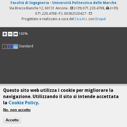
Facoltà di Ingegneria
-
Università Politecnica delle Marche
Via Brecce Bianche 12, 60131 Ancona -
(+39) 071.220.4708,
(+39)
071.220.4708
- P.I. 00382520427 -
Progettato e realizzato a cura del
Ce.s.m.i.
con
Drupal
100%
Standard
Questo sito web utilizza i cookie per migliorare la
navigazione. Utilizzando il sito si intende accettata
la
Cookie Policy
.
No, non accetto
Accetto